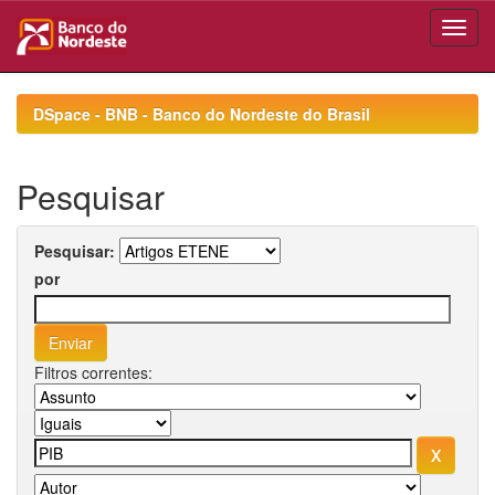
Skip
navigation
DSpace - BNB - Banco do Nordeste do Brasil
Pesquisar
Pesquisar:
por
Filtros correntes: