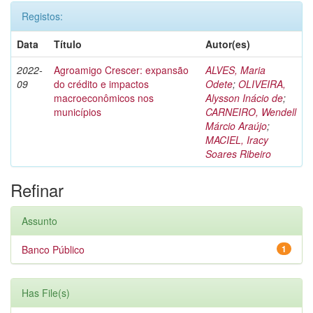
Registos:
Data
Título
Autor(es)
2022-
Agroamigo Crescer: expansão
ALVES, Maria
09
do crédito e impactos
Odete
;
OLIVEIRA,
macroeconômicos nos
Alysson Inácio de
;
municípios
CARNEIRO, Wendell
Márcio Araújo
;
MACIEL, Iracy
Soares Ribeiro
Refinar
Assunto
Banco Público
1
Has File(s)