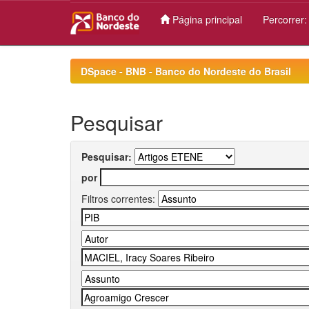
Página principal
Percorrer
Skip
navigation
DSpace - BNB - Banco do Nordeste do Brasil
Pesquisar
Pesquisar:
por
Filtros correntes: