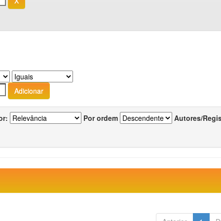
or:
Por ordem
Autores/Regi