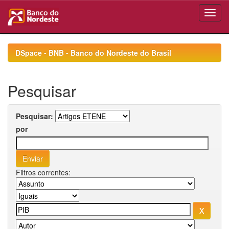
Skip
navigation
DSpace - BNB - Banco do Nordeste do Brasil
Pesquisar
Pesquisar:
por
Filtros correntes: