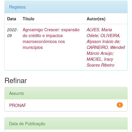
Registos:
Data
Título
Autor(es)
2022-
Agroamigo Crescer: expansão
ALVES, Maria
09
do crédito e impactos
Odete
;
OLIVEIRA,
macroeconômicos nos
Alysson Inácio de
;
municípios
CARNEIRO, Wendell
Márcio Araújo
;
MACIEL, Iracy
Soares Ribeiro
Refinar
Assunto
PRONAF
1
Data de Publicação