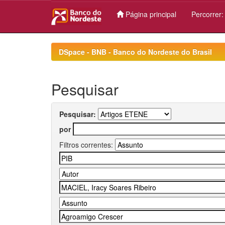
Página principal
Percorrer
Skip
navigation
DSpace - BNB - Banco do Nordeste do Brasil
Pesquisar
Pesquisar:
por
Filtros correntes: