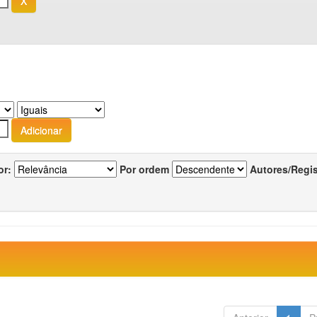
or:
Por ordem
Autores/Regi