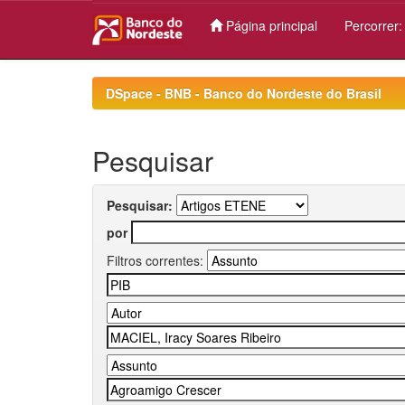
Página principal
Percorrer
Skip
navigation
DSpace - BNB - Banco do Nordeste do Brasil
Pesquisar
Pesquisar:
por
Filtros correntes: