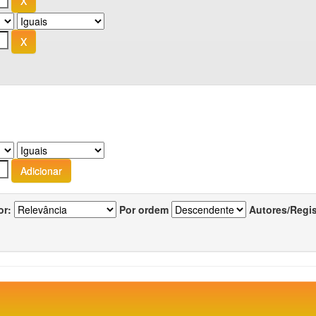
or:
Por ordem
Autores/Regi