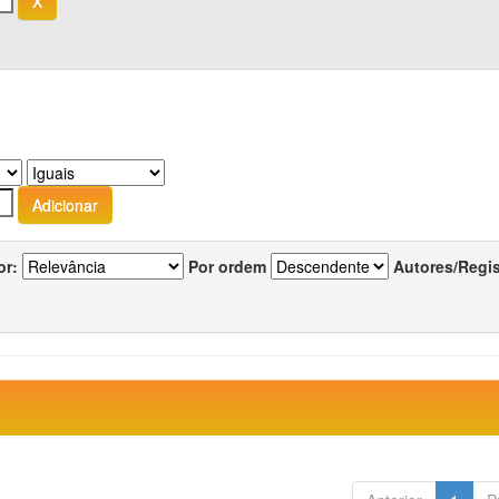
or:
Por ordem
Autores/Regi