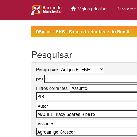
Página principal
Percorrer
Skip
navigation
DSpace - BNB - Banco do Nordeste do Brasil
Pesquisar
Pesquisar:
por
Filtros correntes: