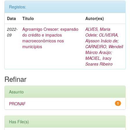
Registos:
Data
Título
Autor(es)
2022-
Agroamigo Crescer: expansão
ALVES, Maria
09
do crédito e impactos
Odete
;
OLIVEIRA,
macroeconômicos nos
Alysson Inácio de
;
municípios
CARNEIRO, Wendell
Márcio Araújo
;
MACIEL, Iracy
Soares Ribeiro
Refinar
Assunto
PRONAF
1
Has File(s)