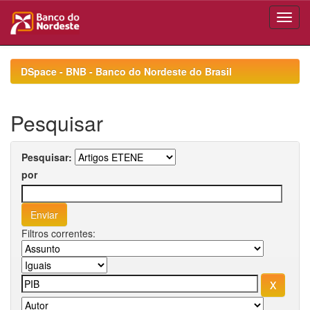
Skip
navigation
DSpace - BNB - Banco do Nordeste do Brasil
Pesquisar
Pesquisar:
por
Filtros correntes: