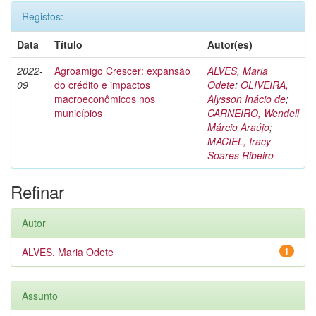
Registos:
Data
Título
Autor(es)
2022-
Agroamigo Crescer: expansão
ALVES, Maria
09
do crédito e impactos
Odete
;
OLIVEIRA,
macroeconômicos nos
Alysson Inácio de
;
municípios
CARNEIRO, Wendell
Márcio Araújo
;
MACIEL, Iracy
Soares Ribeiro
Refinar
Autor
ALVES, Maria Odete
1
Assunto