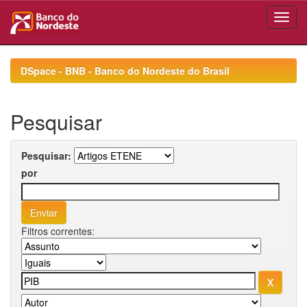
Skip
navigation
DSpace - BNB - Banco do Nordeste do Brasil
Pesquisar
Pesquisar:
por
Filtros correntes: