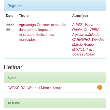
Registos:
Data
Título
Autor(es)
2022-
Agroamigo Crescer: expansão
ALVES, Maria
09
do crédito e impactos
Odete
;
OLIVEIRA,
macroeconômicos nos
Alysson Inácio de
;
municípios
CARNEIRO, Wendell
Márcio Araújo
;
MACIEL, Iracy
Soares Ribeiro
Refinar
Autor
CARNEIRO, Wendell Márcio Araújo
1
Assunto