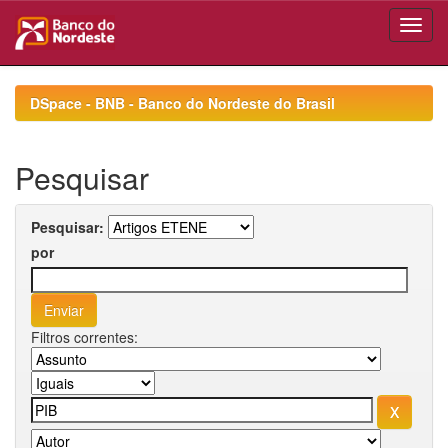
Skip
navigation
DSpace - BNB - Banco do Nordeste do Brasil
Pesquisar
Pesquisar:
por
Filtros correntes: