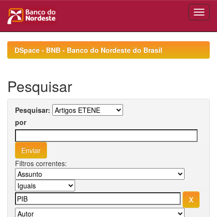
Skip
navigation
DSpace - BNB - Banco do Nordeste do Brasil
Pesquisar
Pesquisar:
por
Filtros correntes: