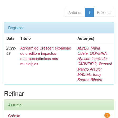
Anterior
1
Próxima
Registos:
Data
Título
Autor(es)
2022-
Agroamigo Crescer: expansão
ALVES, Maria
09
do crédito e impactos
Odete
;
OLIVEIRA,
macroeconômicos nos
Alysson Inácio de
;
municípios
CARNEIRO, Wendell
Márcio Araújo
;
MACIEL, Iracy
Soares Ribeiro
Refinar
Assunto
Crédito
1