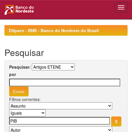
Skip
navigation
DSpace - BNB - Banco do Nordeste do Brasil
Pesquisar
Pesquisar:
por
Filtros correntes: