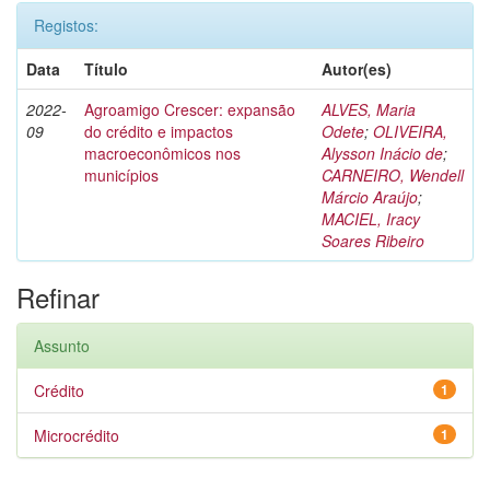
Registos:
Data
Título
Autor(es)
2022-
Agroamigo Crescer: expansão
ALVES, Maria
09
do crédito e impactos
Odete
;
OLIVEIRA,
macroeconômicos nos
Alysson Inácio de
;
municípios
CARNEIRO, Wendell
Márcio Araújo
;
MACIEL, Iracy
Soares Ribeiro
Refinar
Assunto
Crédito
1
Microcrédito
1