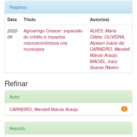
Registos:
Data
Título
Autor(es)
2022-
Agroamigo Crescer: expansão
ALVES, Maria
09
do crédito e impactos
Odete
;
OLIVEIRA,
macroeconômicos nos
Alysson Inácio de
;
municípios
CARNEIRO, Wendell
Márcio Araújo
;
MACIEL, Iracy
Soares Ribeiro
Refinar
Autor
CARNEIRO, Wendell Márcio Araújo
1
Assunto