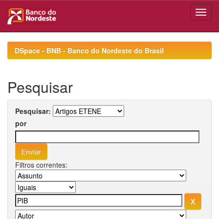
Skip
navigation
DSpace - BNB - Banco do Nordeste do Brasil
Pesquisar
Pesquisar:
por
Filtros correntes: