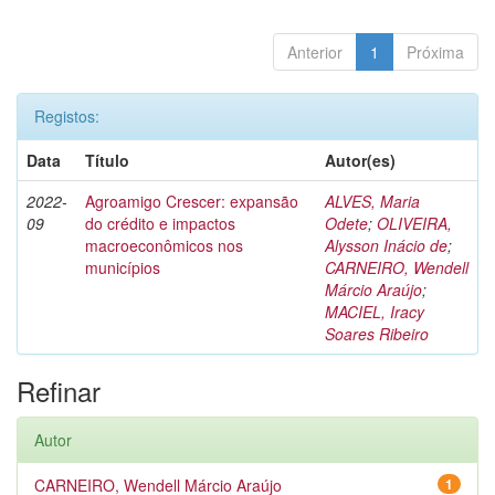
Anterior
1
Próxima
Registos:
Data
Título
Autor(es)
2022-
Agroamigo Crescer: expansão
ALVES, Maria
09
do crédito e impactos
Odete
;
OLIVEIRA,
macroeconômicos nos
Alysson Inácio de
;
municípios
CARNEIRO, Wendell
Márcio Araújo
;
MACIEL, Iracy
Soares Ribeiro
Refinar
Autor
CARNEIRO, Wendell Márcio Araújo
1