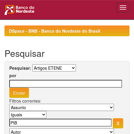
Skip
navigation
DSpace - BNB - Banco do Nordeste do Brasil
Pesquisar
Pesquisar:
por
Filtros correntes: