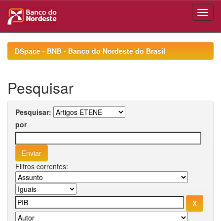
Skip
navigation
DSpace - BNB - Banco do Nordeste do Brasil
Pesquisar
Pesquisar:
por
Filtros correntes: