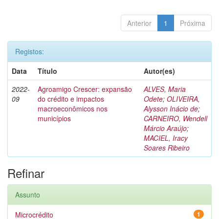
Anterior
1
Próxima
Registos:
Data
Título
Autor(es)
2022-
Agroamigo Crescer: expansão
ALVES, Maria
09
do crédito e impactos
Odete
;
OLIVEIRA,
macroeconômicos nos
Alysson Inácio de
;
municípios
CARNEIRO, Wendell
Márcio Araújo
;
MACIEL, Iracy
Soares Ribeiro
Refinar
Assunto
Microcrédito
1