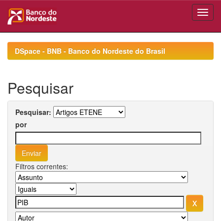
Skip
navigation
DSpace - BNB - Banco do Nordeste do Brasil
Pesquisar
Pesquisar:
por
Filtros correntes: