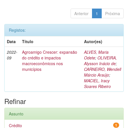
Anterior
1
Próxima
Registos:
Data
Título
Autor(es)
2022-
Agroamigo Crescer: expansão
ALVES, Maria
09
do crédito e impactos
Odete
;
OLIVEIRA,
macroeconômicos nos
Alysson Inácio de
;
municípios
CARNEIRO, Wendell
Márcio Araújo
;
MACIEL, Iracy
Soares Ribeiro
Refinar
Assunto
Crédito
1