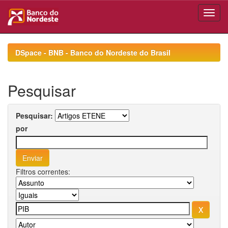
Skip
navigation
DSpace - BNB - Banco do Nordeste do Brasil
Pesquisar
Pesquisar:
por
Filtros correntes: