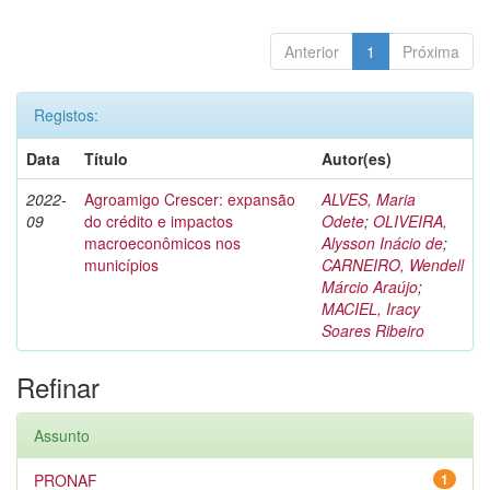
Anterior
1
Próxima
Registos:
Data
Título
Autor(es)
2022-
Agroamigo Crescer: expansão
ALVES, Maria
09
do crédito e impactos
Odete
;
OLIVEIRA,
macroeconômicos nos
Alysson Inácio de
;
municípios
CARNEIRO, Wendell
Márcio Araújo
;
MACIEL, Iracy
Soares Ribeiro
Refinar
Assunto
PRONAF
1