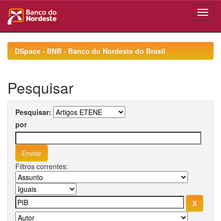
Skip
navigation
DSpace - BNB - Banco do Nordeste do Brasil
Pesquisar
Pesquisar:
por
Filtros correntes: