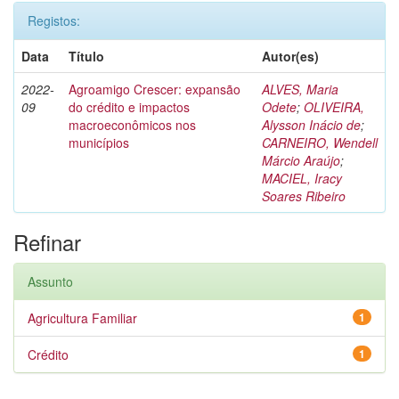
Registos:
Data
Título
Autor(es)
2022-
Agroamigo Crescer: expansão
ALVES, Maria
09
do crédito e impactos
Odete
;
OLIVEIRA,
macroeconômicos nos
Alysson Inácio de
;
municípios
CARNEIRO, Wendell
Márcio Araújo
;
MACIEL, Iracy
Soares Ribeiro
Refinar
Assunto
Agricultura Familiar
1
Crédito
1