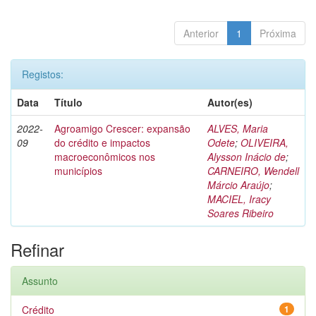
Anterior
1
Próxima
Registos:
Data
Título
Autor(es)
2022-
Agroamigo Crescer: expansão
ALVES, Maria
09
do crédito e impactos
Odete
;
OLIVEIRA,
macroeconômicos nos
Alysson Inácio de
;
municípios
CARNEIRO, Wendell
Márcio Araújo
;
MACIEL, Iracy
Soares Ribeiro
Refinar
Assunto
Crédito
1