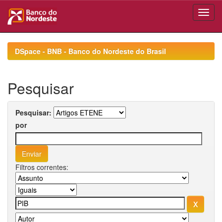
Skip
navigation
DSpace - BNB - Banco do Nordeste do Brasil
Pesquisar
Pesquisar:
por
Filtros correntes: