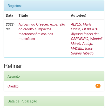
Registos:
Data
Título
Autor(es)
2022-
Agroamigo Crescer: expansão
ALVES, Maria
09
do crédito e impactos
Odete
;
OLIVEIRA,
macroeconômicos nos
Alysson Inácio de
;
municípios
CARNEIRO, Wendell
Márcio Araújo
;
MACIEL, Iracy
Soares Ribeiro
Refinar
Assunto
Crédito
1
Data de Publicação