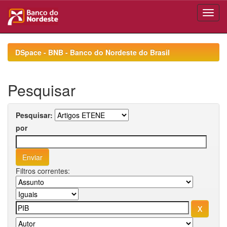
Skip
navigation
DSpace - BNB - Banco do Nordeste do Brasil
Pesquisar
Pesquisar:
por
Filtros correntes: