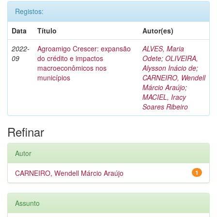
Registos:
Data
Título
Autor(es)
2022-
Agroamigo Crescer: expansão
ALVES, Maria
09
do crédito e impactos
Odete
;
OLIVEIRA,
macroeconômicos nos
Alysson Inácio de
;
municípios
CARNEIRO, Wendell
Márcio Araújo
;
MACIEL, Iracy
Soares Ribeiro
Refinar
Autor
CARNEIRO, Wendell Márcio Araújo
1
Assunto