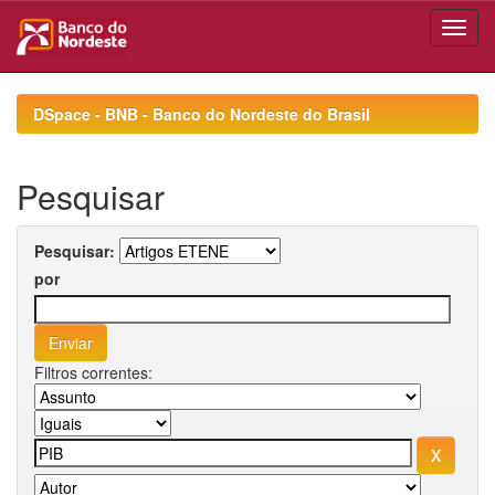
Skip
navigation
DSpace - BNB - Banco do Nordeste do Brasil
Pesquisar
Pesquisar:
por
Filtros correntes: