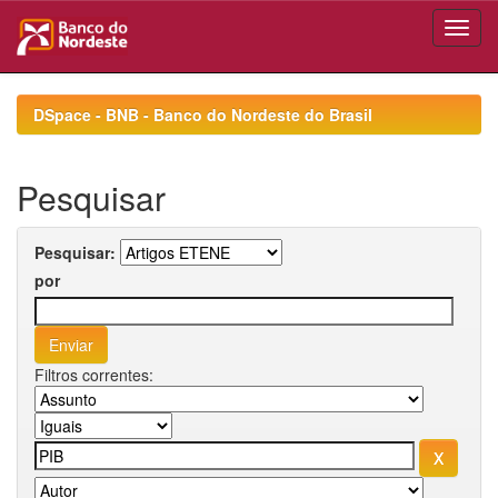
Skip
navigation
DSpace - BNB - Banco do Nordeste do Brasil
Pesquisar
Pesquisar:
por
Filtros correntes: