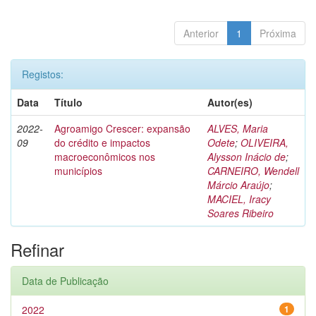
Anterior
1
Próxima
Registos:
Data
Título
Autor(es)
2022-
Agroamigo Crescer: expansão
ALVES, Maria
09
do crédito e impactos
Odete
;
OLIVEIRA,
macroeconômicos nos
Alysson Inácio de
;
municípios
CARNEIRO, Wendell
Márcio Araújo
;
MACIEL, Iracy
Soares Ribeiro
Refinar
Data de Publicação
2022
1