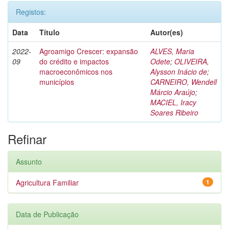
Registos:
Data
Título
Autor(es)
2022-
Agroamigo Crescer: expansão
ALVES, Maria
09
do crédito e impactos
Odete
;
OLIVEIRA,
macroeconômicos nos
Alysson Inácio de
;
municípios
CARNEIRO, Wendell
Márcio Araújo
;
MACIEL, Iracy
Soares Ribeiro
Refinar
Assunto
Agricultura Familiar
1
Data de Publicação