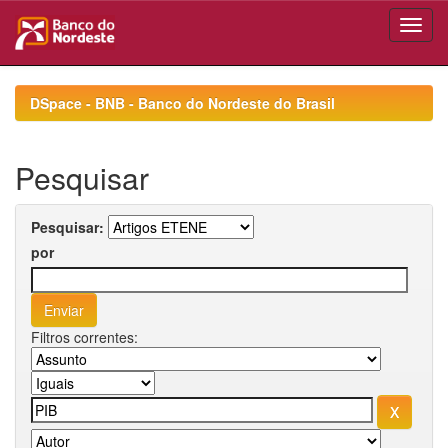
Skip
navigation
DSpace - BNB - Banco do Nordeste do Brasil
Pesquisar
Pesquisar:
por
Filtros correntes: