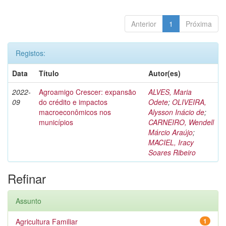
Anterior
1
Próxima
Registos:
Data
Título
Autor(es)
2022-
Agroamigo Crescer: expansão
ALVES, Maria
09
do crédito e impactos
Odete
;
OLIVEIRA,
macroeconômicos nos
Alysson Inácio de
;
municípios
CARNEIRO, Wendell
Márcio Araújo
;
MACIEL, Iracy
Soares Ribeiro
Refinar
Assunto
Agricultura Familiar
1