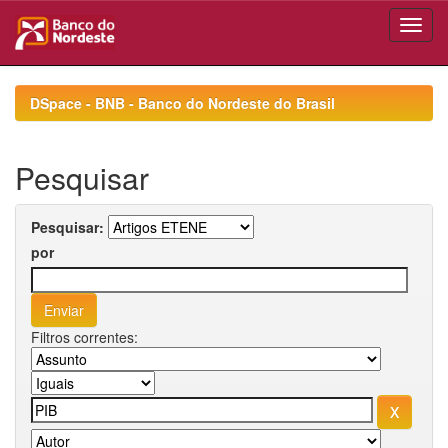
Skip
navigation
DSpace - BNB - Banco do Nordeste do Brasil
Pesquisar
Pesquisar:
por
Filtros correntes: