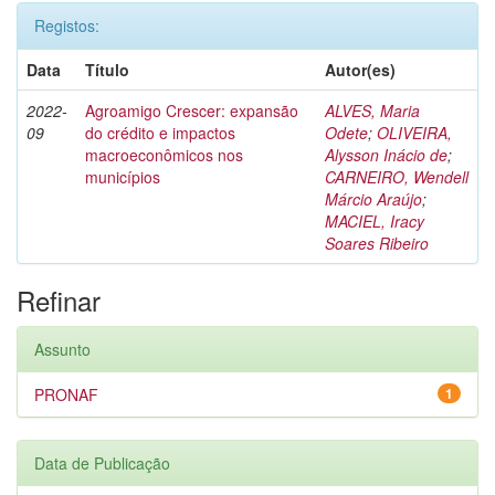
Registos:
Data
Título
Autor(es)
2022-
Agroamigo Crescer: expansão
ALVES, Maria
09
do crédito e impactos
Odete
;
OLIVEIRA,
macroeconômicos nos
Alysson Inácio de
;
municípios
CARNEIRO, Wendell
Márcio Araújo
;
MACIEL, Iracy
Soares Ribeiro
Refinar
Assunto
PRONAF
1
Data de Publicação