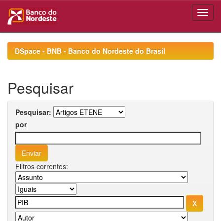
Skip
navigation
DSpace - BNB - Banco do Nordeste do Brasil
Pesquisar
Pesquisar:
por
Filtros correntes: