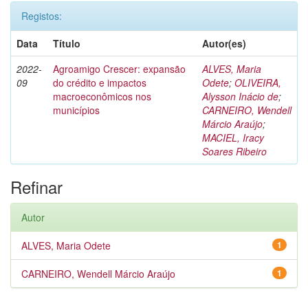
Registos:
Data
Título
Autor(es)
2022-
Agroamigo Crescer: expansão
ALVES, Maria
09
do crédito e impactos
Odete
;
OLIVEIRA,
macroeconômicos nos
Alysson Inácio de
;
municípios
CARNEIRO, Wendell
Márcio Araújo
;
MACIEL, Iracy
Soares Ribeiro
Refinar
Autor
ALVES, Maria Odete
1
CARNEIRO, Wendell Márcio Araújo
1