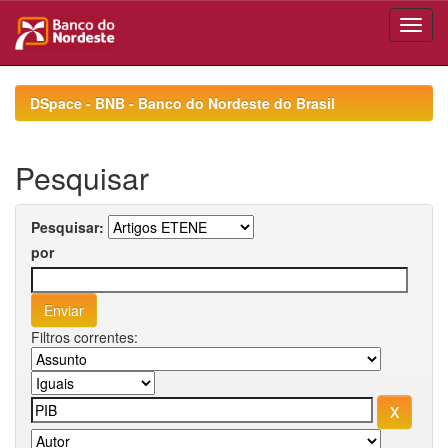
Skip
navigation
DSpace - BNB - Banco do Nordeste do Brasil
Pesquisar
Pesquisar:
por
Filtros correntes: