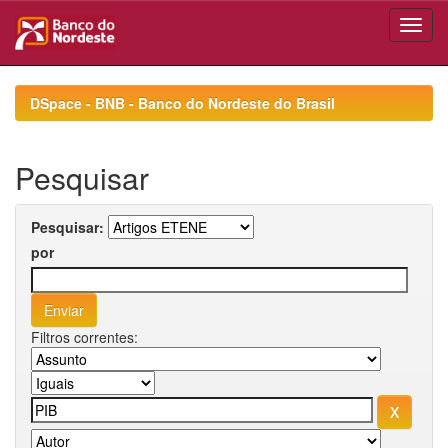
Skip
navigation
DSpace - BNB - Banco do Nordeste do Brasil
Pesquisar
Pesquisar:
por
Filtros correntes: