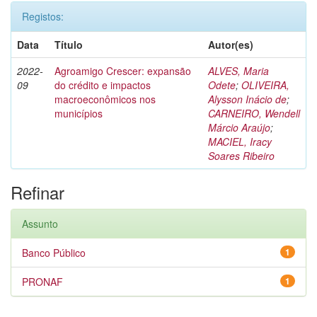
Registos:
Data
Título
Autor(es)
2022-
Agroamigo Crescer: expansão
ALVES, Maria
09
do crédito e impactos
Odete
;
OLIVEIRA,
macroeconômicos nos
Alysson Inácio de
;
municípios
CARNEIRO, Wendell
Márcio Araújo
;
MACIEL, Iracy
Soares Ribeiro
Refinar
Assunto
Banco Público
1
PRONAF
1