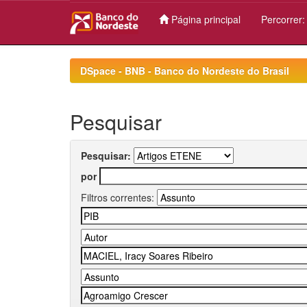
Página principal
Percorrer
Skip
navigation
DSpace - BNB - Banco do Nordeste do Brasil
Pesquisar
Pesquisar:
por
Filtros correntes: