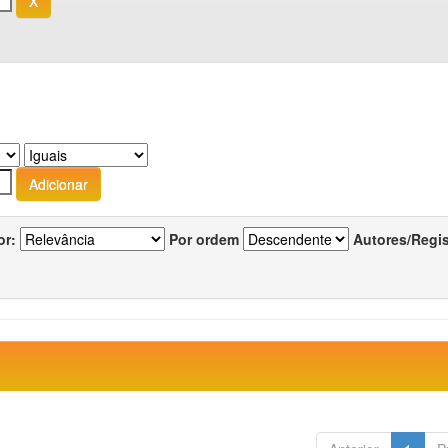
or:
Por ordem
Autores/Regi