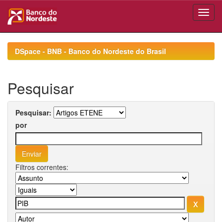
Skip
navigation
DSpace - BNB - Banco do Nordeste do Brasil
Pesquisar
Pesquisar:
por
Filtros correntes: