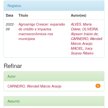
Registos:
Data
Título
Autor(es)
2022-
Agroamigo Crescer: expansão
ALVES, Maria
09
do crédito e impactos
Odete
;
OLIVEIRA,
macroeconômicos nos
Alysson Inácio de
;
municípios
CARNEIRO, Wendell
Márcio Araújo
;
MACIEL, Iracy
Soares Ribeiro
Refinar
Autor
CARNEIRO, Wendell Márcio Araújo
1
Assunto