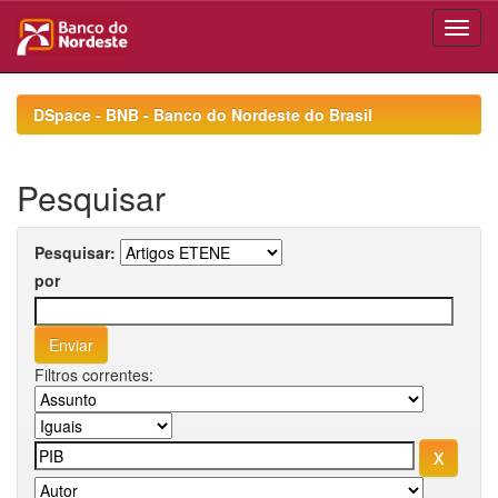
Skip
navigation
DSpace - BNB - Banco do Nordeste do Brasil
Pesquisar
Pesquisar:
por
Filtros correntes: