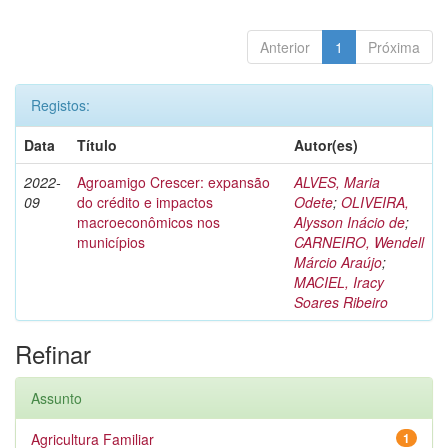
Anterior
1
Próxima
Registos:
Data
Título
Autor(es)
2022-
Agroamigo Crescer: expansão
ALVES, Maria
09
do crédito e impactos
Odete
;
OLIVEIRA,
macroeconômicos nos
Alysson Inácio de
;
municípios
CARNEIRO, Wendell
Márcio Araújo
;
MACIEL, Iracy
Soares Ribeiro
Refinar
Assunto
Agricultura Familiar
1