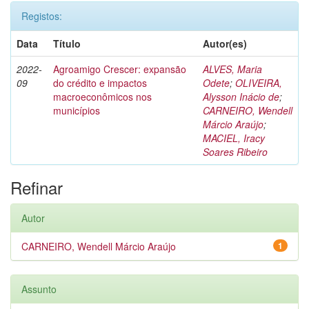
Registos:
Data
Título
Autor(es)
2022-
Agroamigo Crescer: expansão
ALVES, Maria
09
do crédito e impactos
Odete
;
OLIVEIRA,
macroeconômicos nos
Alysson Inácio de
;
municípios
CARNEIRO, Wendell
Márcio Araújo
;
MACIEL, Iracy
Soares Ribeiro
Refinar
Autor
CARNEIRO, Wendell Márcio Araújo
1
Assunto