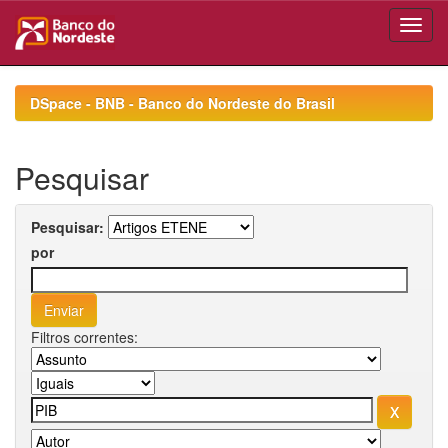
Skip
navigation
DSpace - BNB - Banco do Nordeste do Brasil
Pesquisar
Pesquisar:
por
Filtros correntes: