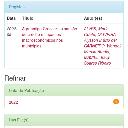
Registos:
Data
Título
Autor(es)
2022-
Agroamigo Crescer: expansão
ALVES, Maria
09
do crédito e impactos
Odete
;
OLIVEIRA,
macroeconômicos nos
Alysson Inácio de
;
municípios
CARNEIRO, Wendell
Márcio Araújo
;
MACIEL, Iracy
Soares Ribeiro
Refinar
Data de Publicação
2022
1
Has File(s)