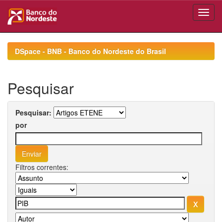
Skip
navigation
DSpace - BNB - Banco do Nordeste do Brasil
Pesquisar
Pesquisar:
por
Filtros correntes: