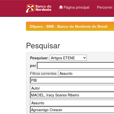
Página principal
Percorrer
Skip
navigation
DSpace - BNB - Banco do Nordeste do Brasil
Pesquisar
Pesquisar:
por
Filtros correntes: