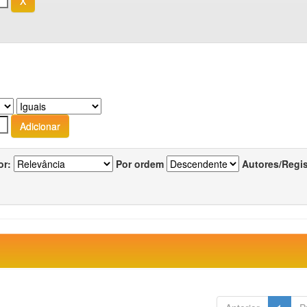
or:
Por ordem
Autores/Regi