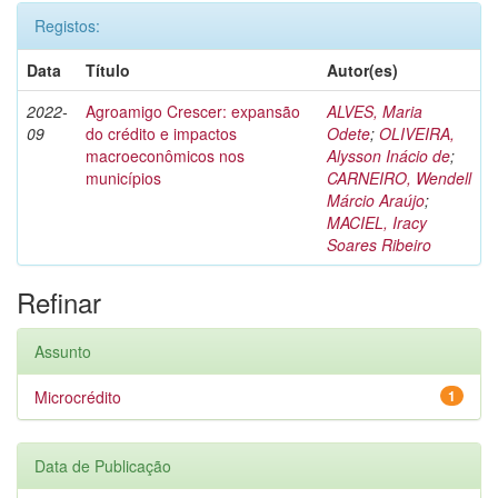
Registos:
Data
Título
Autor(es)
2022-
Agroamigo Crescer: expansão
ALVES, Maria
09
do crédito e impactos
Odete
;
OLIVEIRA,
macroeconômicos nos
Alysson Inácio de
;
municípios
CARNEIRO, Wendell
Márcio Araújo
;
MACIEL, Iracy
Soares Ribeiro
Refinar
Assunto
Microcrédito
1
Data de Publicação