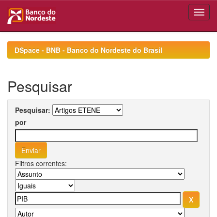
Skip
navigation
DSpace - BNB - Banco do Nordeste do Brasil
Pesquisar
Pesquisar:
por
Filtros correntes: