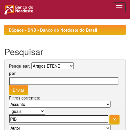
Skip
navigation
DSpace - BNB - Banco do Nordeste do Brasil
Pesquisar
Pesquisar:
por
Filtros correntes: