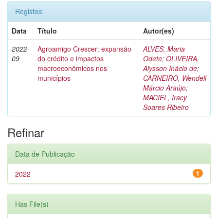
Registos:
Data
Título
Autor(es)
2022-
Agroamigo Crescer: expansão
ALVES, Maria
09
do crédito e impactos
Odete
;
OLIVEIRA,
macroeconômicos nos
Alysson Inácio de
;
municípios
CARNEIRO, Wendell
Márcio Araújo
;
MACIEL, Iracy
Soares Ribeiro
Refinar
Data de Publicação
2022
1
Has File(s)