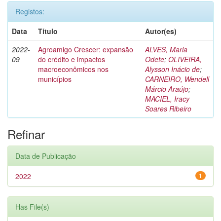
Registos:
Data
Título
Autor(es)
2022-
Agroamigo Crescer: expansão
ALVES, Maria
09
do crédito e impactos
Odete
;
OLIVEIRA,
macroeconômicos nos
Alysson Inácio de
;
municípios
CARNEIRO, Wendell
Márcio Araújo
;
MACIEL, Iracy
Soares Ribeiro
Refinar
Data de Publicação
2022
1
Has File(s)