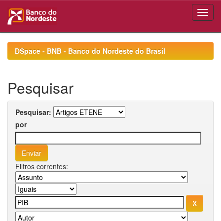
Skip
navigation
DSpace - BNB - Banco do Nordeste do Brasil
Pesquisar
Pesquisar:
por
Filtros correntes: