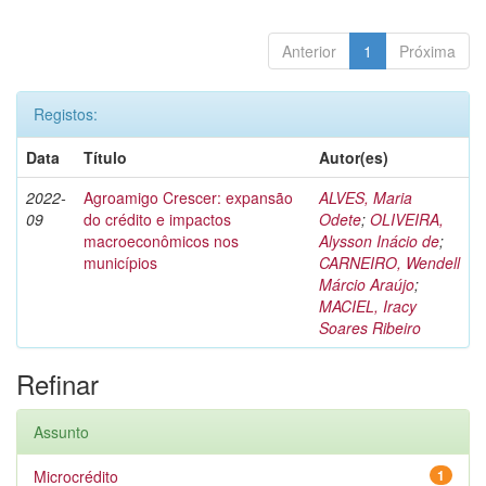
Anterior
1
Próxima
Registos:
Data
Título
Autor(es)
2022-
Agroamigo Crescer: expansão
ALVES, Maria
09
do crédito e impactos
Odete
;
OLIVEIRA,
macroeconômicos nos
Alysson Inácio de
;
municípios
CARNEIRO, Wendell
Márcio Araújo
;
MACIEL, Iracy
Soares Ribeiro
Refinar
Assunto
Microcrédito
1