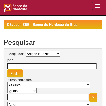
Skip
navigation
DSpace - BNB - Banco do Nordeste do Brasil
Pesquisar
Pesquisar:
por
Filtros correntes: