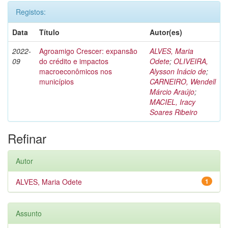
Registos:
Data
Título
Autor(es)
2022-
Agroamigo Crescer: expansão
ALVES, Maria
09
do crédito e impactos
Odete
;
OLIVEIRA,
macroeconômicos nos
Alysson Inácio de
;
municípios
CARNEIRO, Wendell
Márcio Araújo
;
MACIEL, Iracy
Soares Ribeiro
Refinar
Autor
ALVES, Maria Odete
1
Assunto