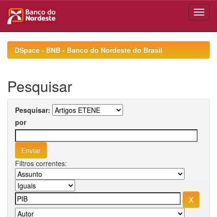
Skip
navigation
DSpace - BNB - Banco do Nordeste do Brasil
Pesquisar
Pesquisar:
por
Filtros correntes: