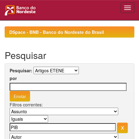
Skip
navigation
DSpace - BNB - Banco do Nordeste do Brasil
Pesquisar
Pesquisar:
por
Filtros correntes: