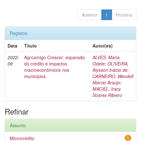
Anterior
1
Próxima
Registos:
Data
Título
Autor(es)
2022-
Agroamigo Crescer: expansão
ALVES, Maria
09
do crédito e impactos
Odete
;
OLIVEIRA,
macroeconômicos nos
Alysson Inácio de
;
municípios
CARNEIRO, Wendell
Márcio Araújo
;
MACIEL, Iracy
Soares Ribeiro
Refinar
Assunto
Microcrédito
1