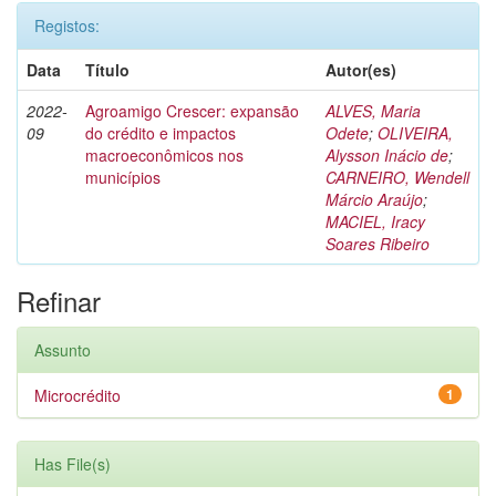
Registos:
Data
Título
Autor(es)
2022-
Agroamigo Crescer: expansão
ALVES, Maria
09
do crédito e impactos
Odete
;
OLIVEIRA,
macroeconômicos nos
Alysson Inácio de
;
municípios
CARNEIRO, Wendell
Márcio Araújo
;
MACIEL, Iracy
Soares Ribeiro
Refinar
Assunto
Microcrédito
1
Has File(s)