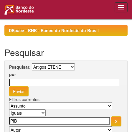
Skip
navigation
DSpace - BNB - Banco do Nordeste do Brasil
Pesquisar
Pesquisar:
por
Filtros correntes: