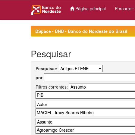
Página principal
Percorrer
Skip
navigation
DSpace - BNB - Banco do Nordeste do Brasil
Pesquisar
Pesquisar:
por
Filtros correntes: