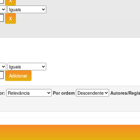
or:
Por ordem
Autores/Regi