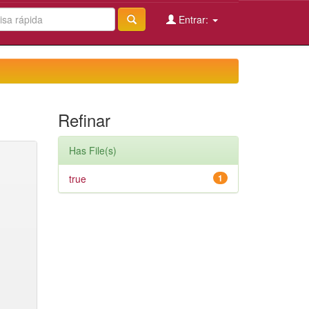
Entrar:
Refinar
Has File(s)
true
1