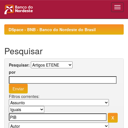
Skip
navigation
DSpace - BNB - Banco do Nordeste do Brasil
Pesquisar
Pesquisar:
por
Filtros correntes: