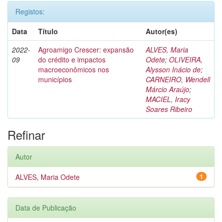
Registos:
Data
Título
Autor(es)
2022-
Agroamigo Crescer: expansão
ALVES, Maria
09
do crédito e impactos
Odete
;
OLIVEIRA,
macroeconômicos nos
Alysson Inácio de
;
municípios
CARNEIRO, Wendell
Márcio Araújo
;
MACIEL, Iracy
Soares Ribeiro
Refinar
Autor
ALVES, Maria Odete
1
Data de Publicação