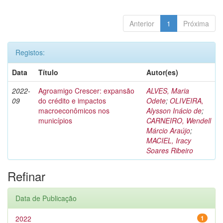
Anterior
1
Próxima
Registos:
Data
Título
Autor(es)
2022-
Agroamigo Crescer: expansão
ALVES, Maria
09
do crédito e impactos
Odete
;
OLIVEIRA,
macroeconômicos nos
Alysson Inácio de
;
municípios
CARNEIRO, Wendell
Márcio Araújo
;
MACIEL, Iracy
Soares Ribeiro
Refinar
Data de Publicação
2022
1