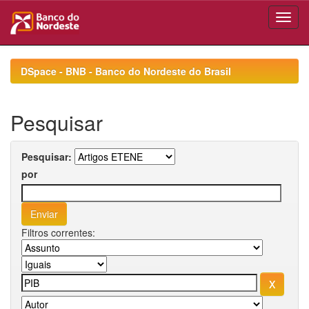
Skip
navigation
DSpace - BNB - Banco do Nordeste do Brasil
Pesquisar
Pesquisar:
por
Filtros correntes: