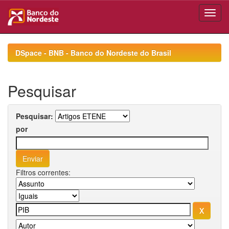
Skip
navigation
DSpace - BNB - Banco do Nordeste do Brasil
Pesquisar
Pesquisar:
por
Filtros correntes: