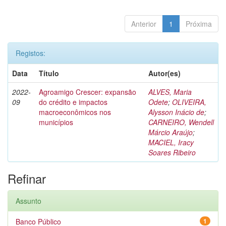
Anterior
1
Próxima
Registos:
Data
Título
Autor(es)
2022-
Agroamigo Crescer: expansão
ALVES, Maria
09
do crédito e impactos
Odete
;
OLIVEIRA,
macroeconômicos nos
Alysson Inácio de
;
municípios
CARNEIRO, Wendell
Márcio Araújo
;
MACIEL, Iracy
Soares Ribeiro
Refinar
Assunto
Banco Público
1