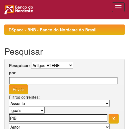
Skip
navigation
DSpace - BNB - Banco do Nordeste do Brasil
Pesquisar
Pesquisar:
por
Filtros correntes: