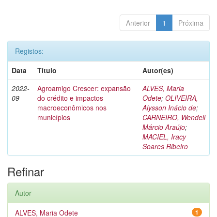
Anterior
1
Próxima
Registos:
Data
Título
Autor(es)
2022-
Agroamigo Crescer: expansão
ALVES, Maria
09
do crédito e impactos
Odete
;
OLIVEIRA,
macroeconômicos nos
Alysson Inácio de
;
municípios
CARNEIRO, Wendell
Márcio Araújo
;
MACIEL, Iracy
Soares Ribeiro
Refinar
Autor
ALVES, Maria Odete
1