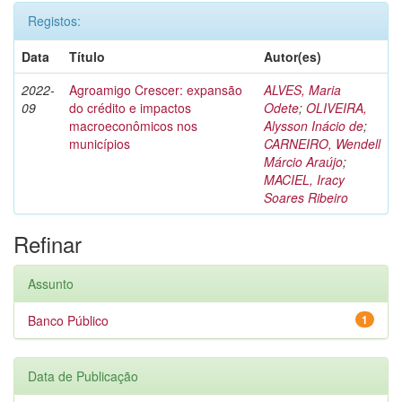
Registos:
Data
Título
Autor(es)
2022-
Agroamigo Crescer: expansão
ALVES, Maria
09
do crédito e impactos
Odete
;
OLIVEIRA,
macroeconômicos nos
Alysson Inácio de
;
municípios
CARNEIRO, Wendell
Márcio Araújo
;
MACIEL, Iracy
Soares Ribeiro
Refinar
Assunto
Banco Público
1
Data de Publicação