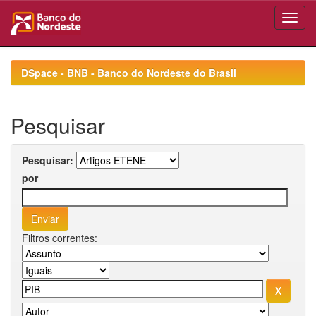
Skip
navigation
DSpace - BNB - Banco do Nordeste do Brasil
Pesquisar
Pesquisar:
por
Filtros correntes: