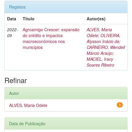
Registos:
Data
Título
Autor(es)
2022-
Agroamigo Crescer: expansão
ALVES, Maria
09
do crédito e impactos
Odete
;
OLIVEIRA,
macroeconômicos nos
Alysson Inácio de
;
municípios
CARNEIRO, Wendell
Márcio Araújo
;
MACIEL, Iracy
Soares Ribeiro
Refinar
Autor
ALVES, Maria Odete
1
Data de Publicação