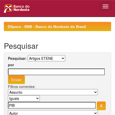
Skip
navigation
DSpace - BNB - Banco do Nordeste do Brasil
Pesquisar
Pesquisar:
por
Filtros correntes: