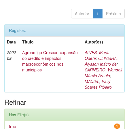
Anterior
1
Próxima
Registos:
Data
Título
Autor(es)
2022-
Agroamigo Crescer: expansão
ALVES, Maria
09
do crédito e impactos
Odete
;
OLIVEIRA,
macroeconômicos nos
Alysson Inácio de
;
municípios
CARNEIRO, Wendell
Márcio Araújo
;
MACIEL, Iracy
Soares Ribeiro
Refinar
Has File(s)
true
1