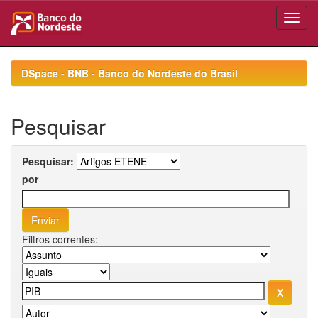
Skip
navigation
DSpace - BNB - Banco do Nordeste do Brasil
Pesquisar
Pesquisar:
por
Filtros correntes: