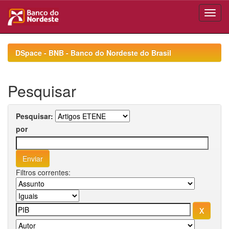
Skip
navigation
DSpace - BNB - Banco do Nordeste do Brasil
Pesquisar
Pesquisar:
por
Filtros correntes: