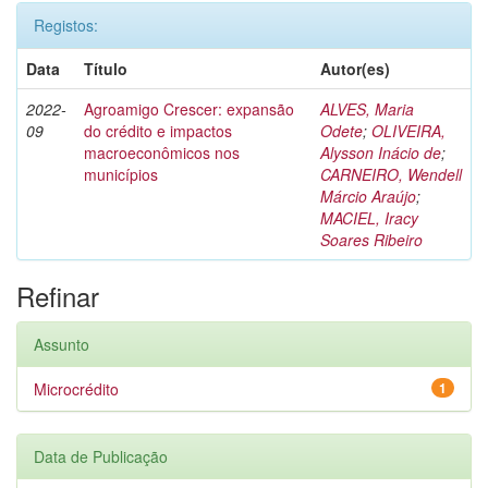
Registos:
Data
Título
Autor(es)
2022-
Agroamigo Crescer: expansão
ALVES, Maria
09
do crédito e impactos
Odete
;
OLIVEIRA,
macroeconômicos nos
Alysson Inácio de
;
municípios
CARNEIRO, Wendell
Márcio Araújo
;
MACIEL, Iracy
Soares Ribeiro
Refinar
Assunto
Microcrédito
1
Data de Publicação