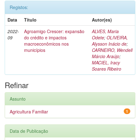
Registos:
Data
Título
Autor(es)
2022-
Agroamigo Crescer: expansão
ALVES, Maria
09
do crédito e impactos
Odete
;
OLIVEIRA,
macroeconômicos nos
Alysson Inácio de
;
municípios
CARNEIRO, Wendell
Márcio Araújo
;
MACIEL, Iracy
Soares Ribeiro
Refinar
Assunto
Agricultura Familiar
1
Data de Publicação