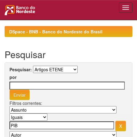
Skip
navigation
DSpace - BNB - Banco do Nordeste do Brasil
Pesquisar
Pesquisar:
por
Filtros correntes: