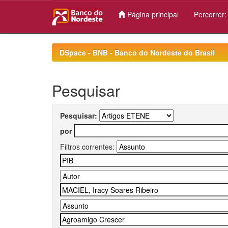
Página principal
Percorrer
Skip
navigation
DSpace - BNB - Banco do Nordeste do Brasil
Pesquisar
Pesquisar:
por
Filtros correntes: