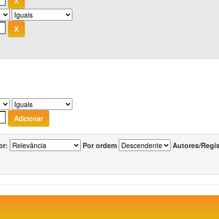
or:
Por ordem
Autores/Regi