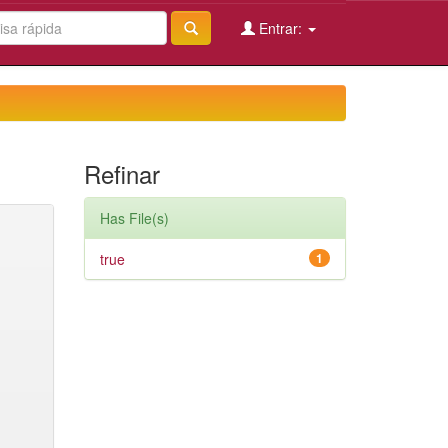
Entrar:
Refinar
Has File(s)
true
1